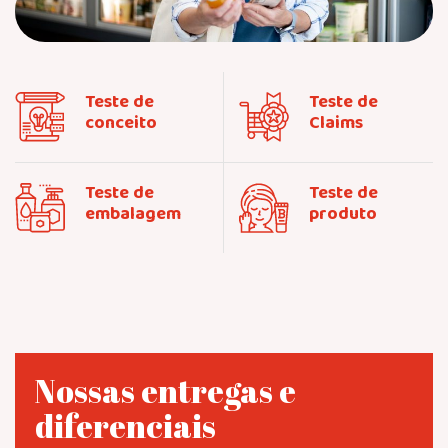
Teste de
Teste de
conceito
Claims
Teste de
Teste de
embalagem
produto
Nossas entregas
e
diferenciais