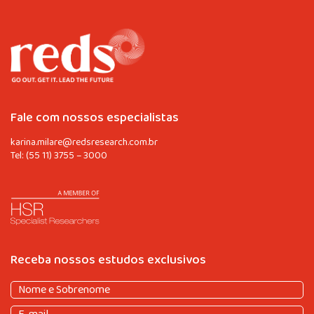
Fale com nossos especialistas
karina.milare@redsresearch.com.br
Tel:
(55 11) 3755 – 3000
Receba nossos estudos exclusivos
Nome
e
Nome
E-