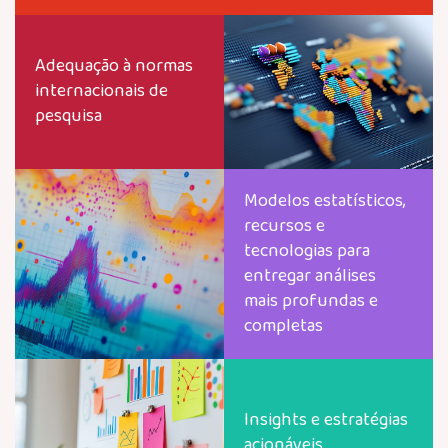
Adequação à normas
internacionais de
pesquisa
Modelos estatísticos,
recursos e
tecnologias para
entregar análises
mais profundas e
completas
Insights e estratégias
acionáveis