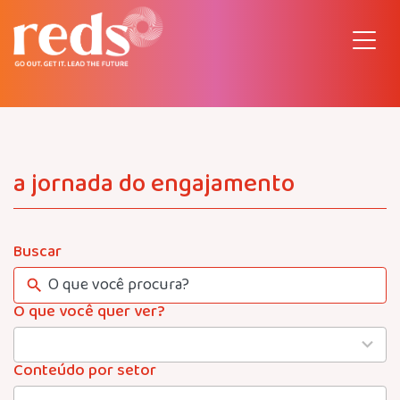
Pular
para
o
conteúdo
a jornada do engajamento
Buscar
O que você quer ver?
4
results
available
Conteúdo por setor
22
results