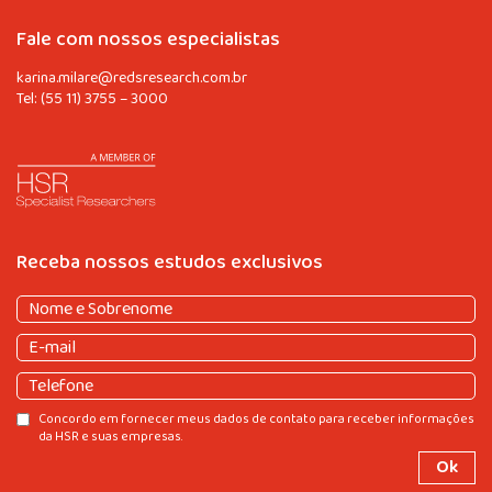
Fale com nossos especialistas
karina.milare@redsresearch.com.br
Tel:
(55 11) 3755 – 3000
Receba nossos estudos exclusivos
Nome
e
Nome
E-
Sobrenome
(obrigatório)
e
mail
(obrigatório)
Sobrenome
Telefone
Consentir
Concordo em fornecer meus dados de contato para receber informações
da HSR e suas empresas.