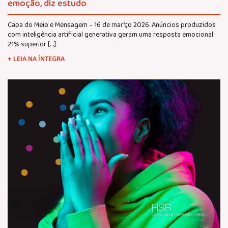
emoção, diz estudo
Capa do Meio e Mensagem – 16 de mar’ço 2026. Anúncios produzidos
com inteligência artificial generativa geram uma resposta emocional
21% superior […]
+ LEIA NA ÍNTEGRA