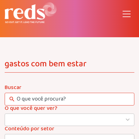
Pular
para
o
conteúdo
gastos com bem estar
Buscar
O que você quer ver?
4
results
available
Conteúdo por setor
22
results