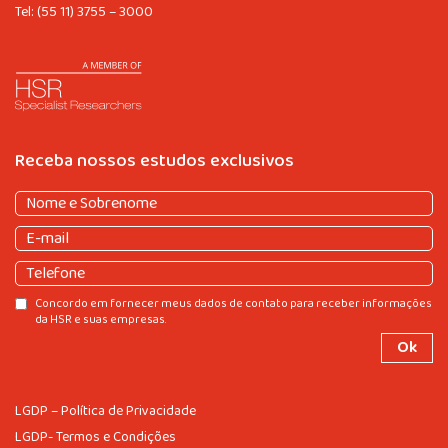
Tel:
(55 11) 3755 – 3000
Receba nossos estudos exclusivos
Nome
e
Nome
E-
Sobrenome
(obrigatório)
e
mail
(obrigatório)
Sobrenome
Telefone
Consentir
Concordo em fornecer meus dados de contato para receber informações
da HSR e suas empresas.
LGDP – Política de Privacidade
LGDP- Termos e Condições