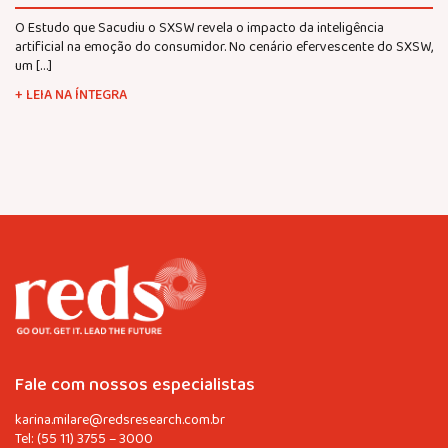
O Estudo que Sacudiu o SXSW revela o impacto da inteligência
artificial na emoção do consumidor. No cenário efervescente do SXSW,
um […]
+ LEIA NA ÍNTEGRA
Fale com nossos especialistas
karina.milare@redsresearch.com.br
Tel:
(55 11) 3755 – 3000