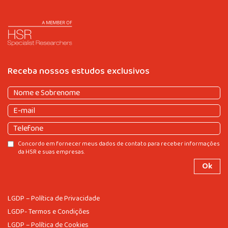
Receba nossos estudos exclusivos
Nome
e
Nome
E-
Sobrenome
(obrigatório)
e
mail
(obrigatório)
Sobrenome
Telefone
Consentir
Concordo em fornecer meus dados de contato para receber informações
da HSR e suas empresas.
LGDP – Política de Privacidade
LGDP- Termos e Condições
LGDP – Política de Cookies