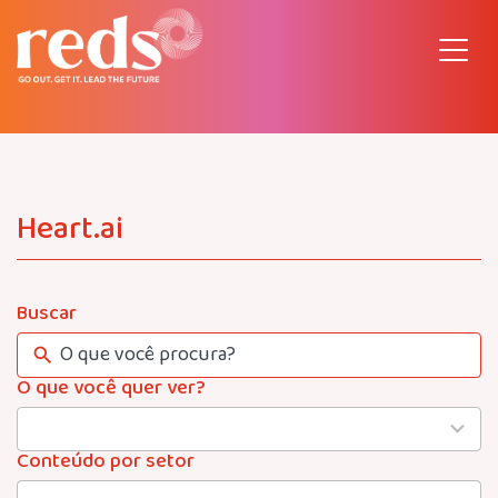
Pular
para
o
conteúdo
Heart.ai
Buscar
O que você quer ver?
4
results
available
Conteúdo por setor
22
results