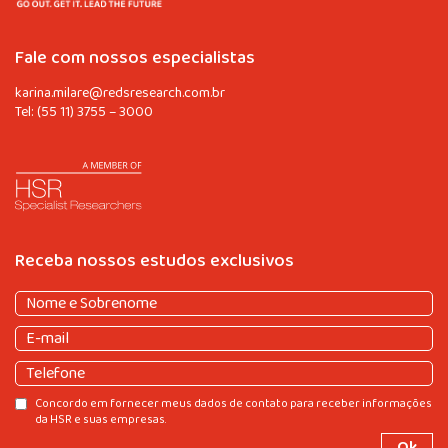
Fale com nossos especialistas
karina.milare@redsresearch.com.br
Tel:
(55 11) 3755 – 3000
Receba nossos estudos exclusivos
Nome
e
Nome
E-
Sobrenome
(obrigatório)
e
mail
(obrigatório)
Sobrenome
Telefone
Consentir
Concordo em fornecer meus dados de contato para receber informações
da HSR e suas empresas.