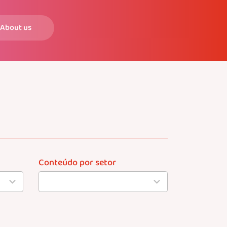
About us
Conteúdo por setor
22
results
available