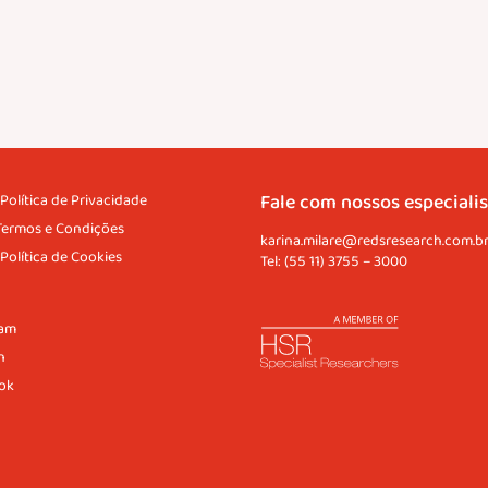
Fale com nossos especialis
Política de Privacidade
Termos e Condições
karina.milare@redsresearch.com.b
Política de Cookies
Tel:
(55 11) 3755 – 3000
ram
n
ok