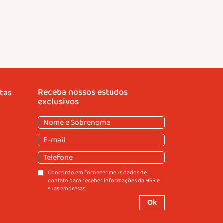
Receba nossos estudos
tas
exclusivos
r
Nome
e
Nome
E-
Sobrenome
(obrigatório)
e
mail
(obrigatório)
Sobrenome
Telefone
Consentir
Concordo em fornecer meus dados de
contato para receber informações da HSR e
suas empresas.