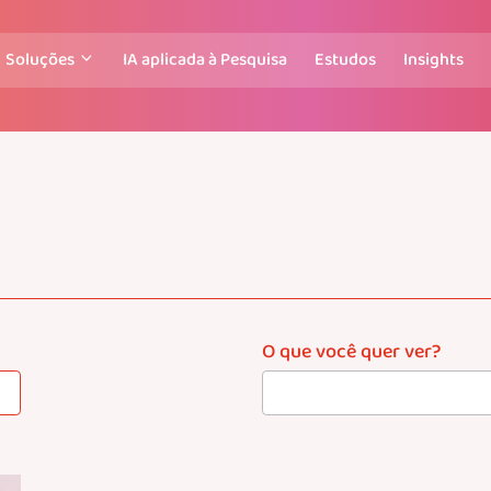
Soluções
IA aplicada à Pesquisa
Estudos
Insights
O que você quer ver?
4
results
available