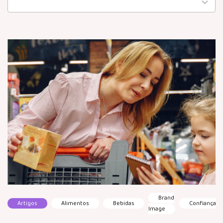
available
Brand
Artigos
Alimentos
Bebidas
Confiança
Image