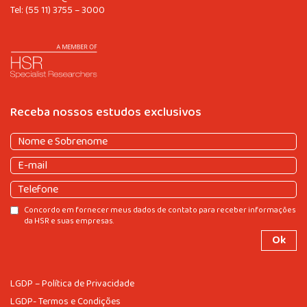
Tel:
(55 11) 3755 – 3000
Receba nossos estudos exclusivos
Nome
e
Nome
E-
Sobrenome
(obrigatório)
e
mail
(obrigatório)
Sobrenome
Telefone
Consentir
Concordo em fornecer meus dados de contato para receber informações
da HSR e suas empresas.
LGDP – Política de Privacidade
LGDP- Termos e Condições