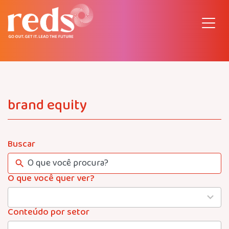
Pular
para
o
conteúdo
brand equity
Buscar
O que você quer ver?
4
results
available
Conteúdo por setor
22
results