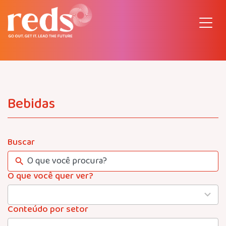
Pular
para
o
conteúdo
Bebidas
Buscar
O que você quer ver?
4
results
available
Conteúdo por setor
22
results