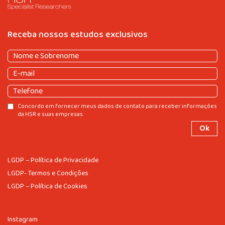
Receba nossos estudos exclusivos
Nome
e
Nome
E-
Sobrenome
(obrigatório)
e
mail
(obrigatório)
Sobrenome
Telefone
Consentir
Concordo em fornecer meus dados de contato para receber informações
da HSR e suas empresas.
LGDP – Política de Privacidade
LGDP- Termos e Condições
LGDP – Política de Cookies
Instagram