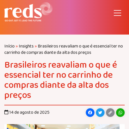
Pular
para
o
conteúdo
Início
»
Insights
»
Brasileiros reavaliam o que é essencial ter no
carrinho de compras diante da alta dos preços
Brasileiros reavaliam o que é
essencial ter no carrinho de
compras diante da alta dos
preços
Facebook
Twitter
Copy
Wh
14 de agosto de 2025
Link