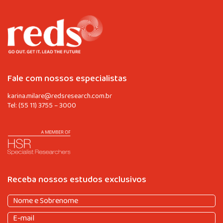
Fale com nossos especialistas
karina.milare@redsresearch.com.br
Tel:
(55 11) 3755 – 3000
Receba nossos estudos exclusivos
Nome
e
Nome
E-
Sobrenome
(obrigatório)
e