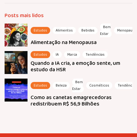
Posts mais lidos
Bem
Estudos
Alimentos
Bebidas
Menopausa
Estar
Alimentação na Menopausa
Estudos
IA
Marca
Tendências
Quando a IA cria, a emoção sente, um
estudo da HSR
Bem
Estudos
Beleza
Cosméticos
Tendências
Estar
Como as canetas emagrecedoras
redistribuem R$ 56,9 Bilhões