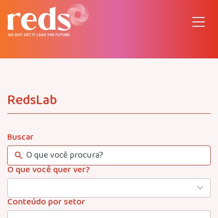
Pular
para
o
conteúdo
RedsLab
Buscar
O que você quer ver?
4
results
available
Conteúdo por setor
22
results