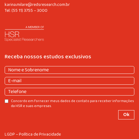
karina.milare@redsresearch.com.br
Tel:
(55 11) 3755 – 3000
Receba nossos estudos exclusivos
Nome
e
Nome
E-
Sobrenome
(obrigatório)
e
mail
(obrigatório)
Sobrenome
Telefone
Consentir
Concordo em fornecer meus dados de contato para receber informações
da HSR e suas empresas.
LGDP – Política de Privacidade