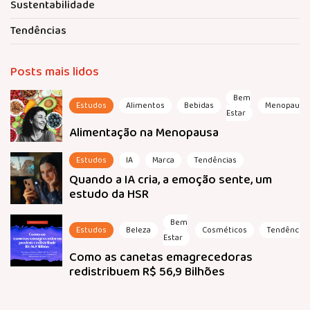
Sustentabilidade
Tendências
Posts mais lidos
Bem
Estudos
Alimentos
Bebidas
Menopausa
Estar
Alimentação na Menopausa
Estudos
IA
Marca
Tendências
Quando a IA cria, a emoção sente, um
estudo da HSR
Bem
Estudos
Beleza
Cosméticos
Tendências
Estar
Como as canetas emagrecedoras
redistribuem R$ 56,9 Bilhões