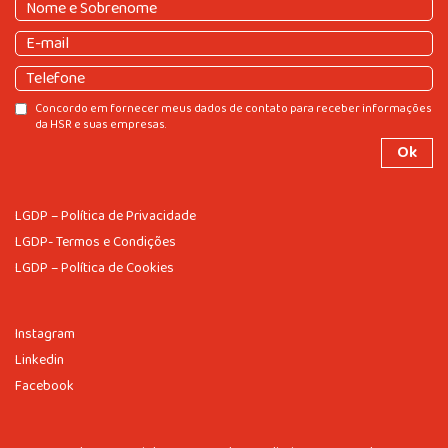
Nome
e
Nome
E-
Sobrenome
(obrigatório)
e
mail
(obrigatório)
Sobrenome
Telefone
Consentir
Concordo em fornecer meus dados de contato para receber informações
da HSR e suas empresas.
LGDP – Política de Privacidade
LGDP- Termos e Condições
LGDP – Política de Cookies
Instagram
Linkedin
Facebook