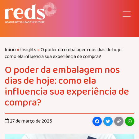
Pular
para
o
conteúdo
Início
»
Insights
»
O poder da embalagem nos dias de hoje:
como ela influencia sua experiência de compra?
O poder da embalagem nos
dias de hoje: como ela
influencia sua experiência de
compra?
Facebook
Twitter
Copy
Wh
27 de março de 2025
Link