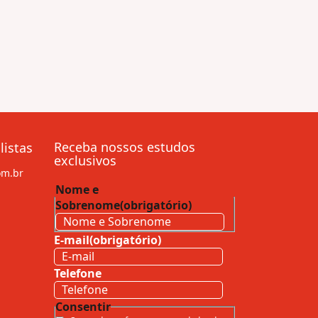
Receba nossos estudos
listas
exclusivos
om.br
Nome e
Sobrenome
(obrigatório)
Nome
e
E-mail
(obrigatório)
Sobrenome
Telefone
Consentir