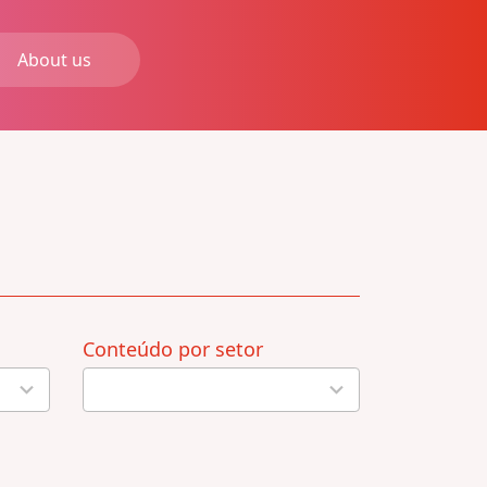
About us
Conteúdo por setor
22
results
available