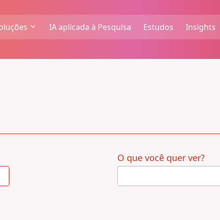
oluções
IA aplicada à Pesquisa
Estudos
Insights
O que você quer ver?
4
results
available