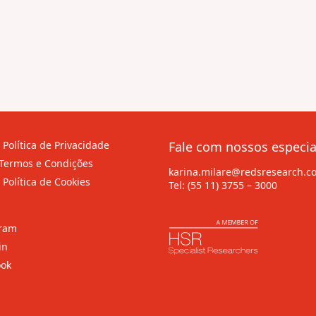
 Política de Privacidade
Fale com nossos especia
Termos e Condições
karina.milare@redsresearch.c
 Política de Cookies
Tel:
(55 11) 3755 – 3000
gram
in
ook