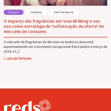
Artigos
Limpeza
Sem categoria
O impacto das fragrâncias em ‘overall liking’ e seu
uso como estratégia de “sofisticação da oferta” do
mercado de consumo
O mercado de fragrâncias de alto luxo na América Latina está
experimentando um crescimento excepcional. Entre janeiro e março de
2024, o […]
+ LEIA NA ÍNTEGRA