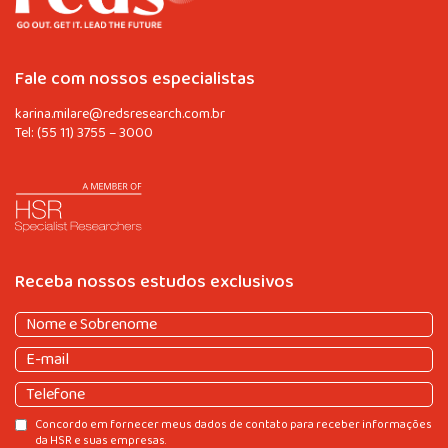
Fale com nossos especialistas
karina.milare@redsresearch.com.br
Tel:
(55 11) 3755 – 3000
Receba nossos estudos exclusivos
Nome
e
Nome
E-
Sobrenome
(obrigatório)
e
mail
(obrigatório)
Sobrenome
Telefone
Consentir
Concordo em fornecer meus dados de contato para receber informações
da HSR e suas empresas.