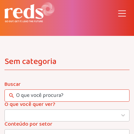
Pular
para
o
conteúdo
Sem categoria
Buscar
O que você quer ver?
4
results
available
Conteúdo por setor
22
results