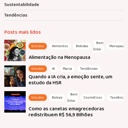
Sustentabilidade
Tendências
Posts mais lidos
Bem
Estudos
Alimentos
Bebidas
Menopausa
Estar
Alimentação na Menopausa
Estudos
IA
Marca
Tendências
Quando a IA cria, a emoção sente, um
estudo da HSR
Bem
Estudos
Beleza
Cosméticos
Tendências
Estar
Como as canetas emagrecedoras
redistribuem R$ 56,9 Bilhões