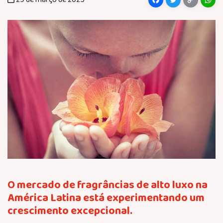
Facebook
Twitter
Copy
Wh
Link
O mercado de fragrâncias de alto luxo na
América Latina está experimentando um
crescimento excepcional.