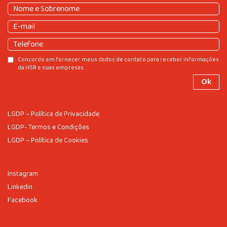
Nome
e
Nome
E-
Sobrenome
(obrigatório)
e
mail
(obrigatório)
Sobrenome
Telefone
Consentir
Concordo em fornecer meus dados de contato para receber informações
da HSR e suas empresas.
LGDP – Política de Privacidade
LGDP- Termos e Condições
LGDP – Política de Cookies
Instagram
Linkedin
Facebook