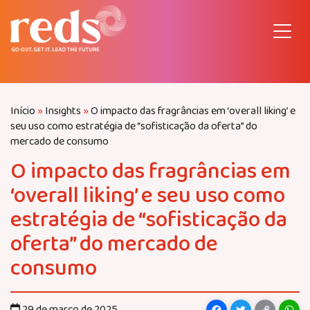
Pular
para
o
conteúdo
Início
»
Insights
»
O impacto das fragrâncias em ‘overall liking’ e
seu uso como estratégia de “sofisticação da oferta” do
mercado de consumo
O impacto das fragrâncias em
‘overall liking’ e seu uso como
estratégia de “sofisticação da
oferta” do mercado de
consumo
29 de março de 2025