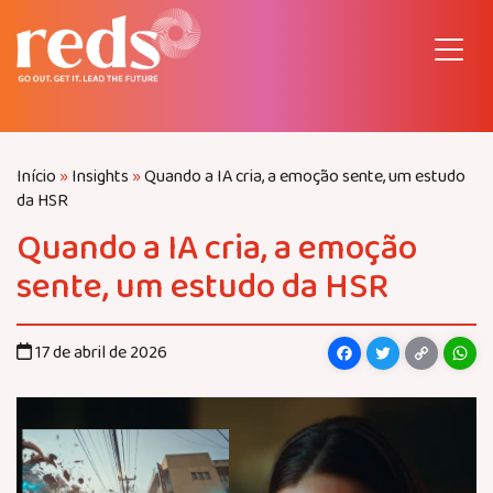
Pular
para
o
conteúdo
Início
»
Insights
»
Quando a IA cria, a emoção sente, um estudo
da HSR
Quando a IA cria, a emoção
sente, um estudo da HSR
Facebook
Twitter
Copy
Wh
17 de abril de 2026
Link