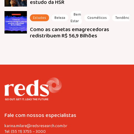
estudo da HSR
Bem
Estudos
Beleza
Cosméticos
Tendências
Estar
Como as canetas emagrecedoras
redistribuem R$ 56,9 Bilhões
Fale com nossos especialistas
karina.milare@redsresearch.com.br
Tel:
(55 11) 3755 – 3000