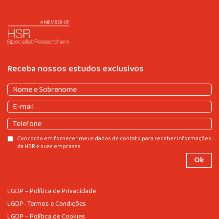
Receba nossos estudos exclusivos
Nome
e
Nome
E-
Sobrenome
(obrigatório)
e
mail
(obrigatório)
Sobrenome
Telefone
Consentir
Concordo em fornecer meus dados de contato para receber informações
da HSR e suas empresas.
LGDP – Política de Privacidade
LGDP- Termos e Condições
LGDP – Política de Cookies