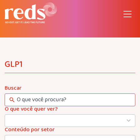
Pular
para
o
conteúdo
GLP1
Buscar
O que você quer ver?
4
results
available
Conteúdo por setor
22
results