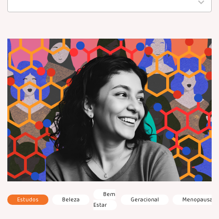
available
Bem
Estudos
Beleza
Geracional
Menopausa
Estar