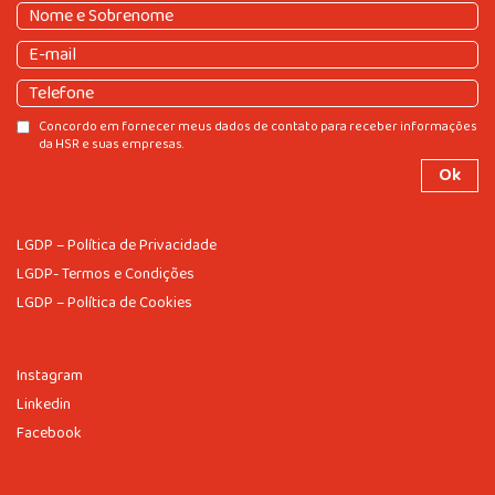
Nome
e
Nome
E-
Sobrenome
(obrigatório)
e
mail
(obrigatório)
Sobrenome
Telefone
Consentir
Concordo em fornecer meus dados de contato para receber informações
da HSR e suas empresas.
LGDP – Política de Privacidade
LGDP- Termos e Condições
LGDP – Política de Cookies
Instagram
Linkedin
Facebook