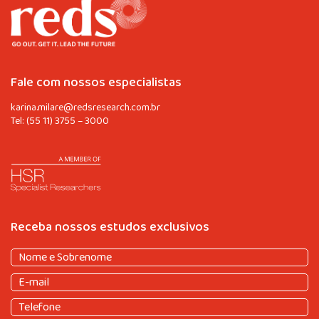
Fale com nossos especialistas
karina.milare@redsresearch.com.br
Tel:
(55 11) 3755 – 3000
Receba nossos estudos exclusivos
Nome
e
Nome
E-
Sobrenome
(obrigatório)
e
mail
(obrigatório)
Sobrenome
Telefone