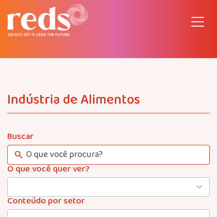
Pular
para
o
conteúdo
Indústria de Alimentos
Buscar
O que você quer ver?
4
results
available
Conteúdo por setor
22
results