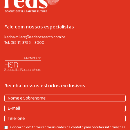
Fale com nossos especialistas
karina.milare@redsresearch.com.br
Tel:
(55 11) 3755 – 3000
Receba nossos estudos exclusivos
Nome
e
Nome
E-
Sobrenome
(obrigatório)
e
mail
(obrigatório)
Sobrenome
Telefone
Consentir
Concordo em fornecer meus dados de contato para receber informações