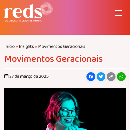
Pular
para
o
conteúdo
Início
»
Insights
»
Movimentos Geracionais
Movimentos Geracionais
Facebook
Twitter
Copy
Wh
27 de março de 2025
Link