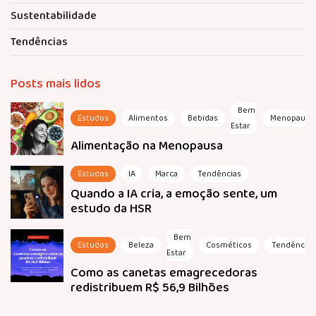
Sustentabilidade
Tendências
Posts mais lidos
Bem
Estudos
Alimentos
Bebidas
Menopausa
Estar
Alimentação na Menopausa
Estudos
IA
Marca
Tendências
Quando a IA cria, a emoção sente, um
estudo da HSR
Bem
Estudos
Beleza
Cosméticos
Tendências
Estar
Como as canetas emagrecedoras
redistribuem R$ 56,9 Bilhões