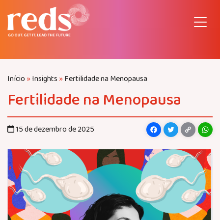
Pular
para
o
conteúdo
Início
»
Insights
»
Fertilidade na Menopausa
Fertilidade na Menopausa
Facebook
Twitter
Copy
Wh
15 de dezembro de 2025
Link