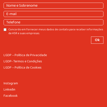
Nome
e
Nome
E-
Sobrenome
(obrigatório)
e
mail
(obrigatório)
Sobrenome
Telefone
Consentir
Concordo em fornecer meus dados de contato para receber informações
da HSR e suas empresas.
LGDP – Política de Privacidade
LGDP- Termos e Condições
LGDP – Política de Cookies
Instagram
Linkedin
Facebook